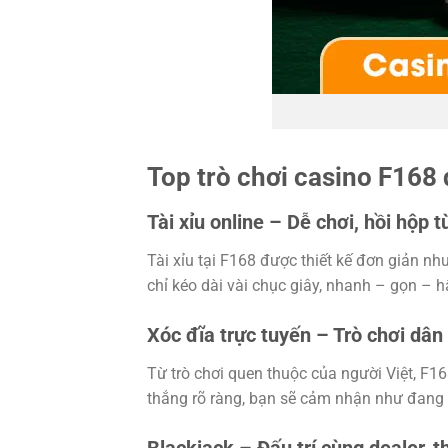
Top trò chơi casino F168
Tài xỉu online – Dễ chơi, hồi hộp 
Tài xỉu tại F168 được thiết kế đơn giản n
chỉ kéo dài vài chục giây, nhanh – gọn – hấ
Xóc đĩa trực tuyến – Trò chơi dân
Từ trò chơi quen thuộc của người Việt, F16
thắng rõ ràng, bạn sẽ cảm nhận như đang ng
Blackjack – Đấu trí cùng dealer, 