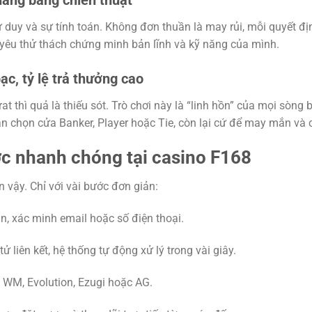
tư duy và sự tính toán. Không đơn thuần là may rủi, mỗi quyết 
 yêu thử thách chứng minh bản lĩnh và kỹ năng của mình.
c, tỷ lệ trả thưởng cao
hì quả là thiếu sót. Trò chơi này là “linh hồn” của mọi sòng bạc
n chọn cửa Banker, Player hoặc Tie, còn lại cứ để may mắn và 
c nhanh chóng tại casino F168
 vậy. Chỉ với vài bước đơn giản:
n, xác minh email hoặc số điện thoại.
 liên kết, hệ thống tự động xử lý trong vài giây.
 WM, Evolution, Ezugi hoặc AG.