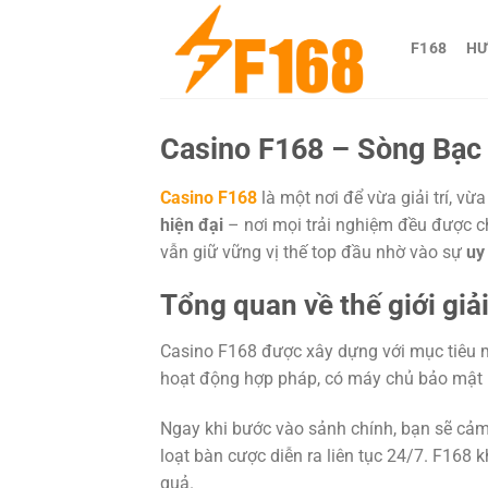
Skip
to
F168
HƯ
content
Casino F168 – Sòng Bạc
Casino F168
là một nơi để vừa giải trí, vừ
hiện đại
– nơi mọi trải nghiệm đều được ch
vẫn giữ vững vị thế top đầu nhờ vào sự
uy
Tổng quan về thế giới giải
Casino F168 được xây dựng với mục tiêu
hoạt động hợp pháp, có máy chủ bảo mật m
Ngay khi bước vào sảnh chính, bạn sẽ cả
loạt bàn cược diễn ra liên tục 24/7. F168
quả.