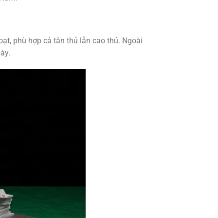
t, phù hợp cả tân thủ lẫn cao thủ. Ngoài
ày.