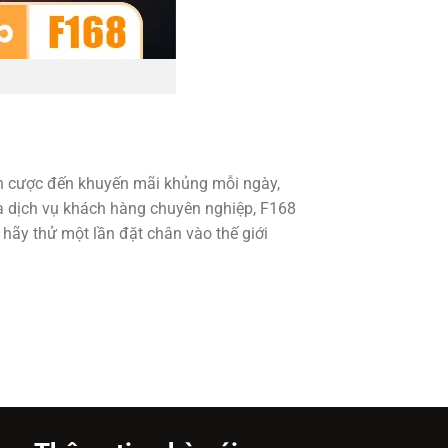
n cược đến khuyến mãi khủng mỗi ngày,
 và dịch vụ khách hàng chuyên nghiệp, F168
, hãy thử một lần đặt chân vào thế giới