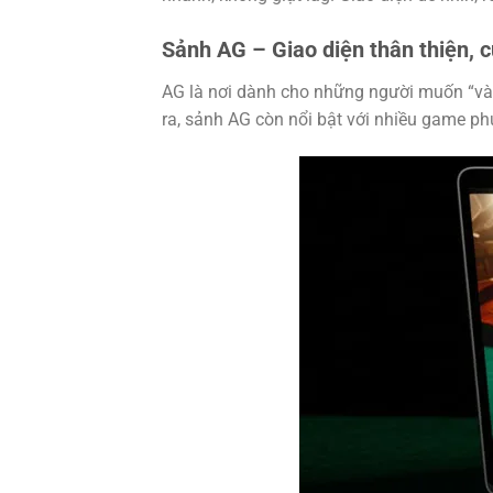
Sảnh AG – Giao diện thân thiện, 
AG là nơi dành cho những người muốn “vào 
ra, sảnh AG còn nổi bật với nhiều game p