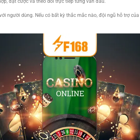
p, đặt cược và theo dõi trực tiếp từng ván đấu.
ện với người dùng. Nếu có bất kỳ thắc mắc nào, đội ngũ hỗ trợ c