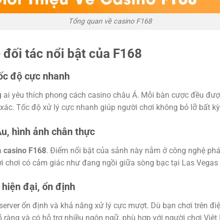
Tổng quan về casino F168
đối tác nổi bật của F168
ốc độ cực nhanh
i yêu thích phong cách casino châu Á. Mỗi bàn cược đều được 
 xác. Tốc độ xử lý cực nhanh giúp người chơi không bỏ lỡ bất kỳ
u, hình ảnh chân thực
a
casino F168
. Điểm nổi bật của sảnh này nằm ở công nghệ phát
i chơi có cảm giác như đang ngồi giữa sòng bạc tại Las Vegas 
hiện đại, ổn định
server ổn định và khả năng xử lý cực mượt. Dù bạn chơi trên đi
rõ ràng và có hỗ trợ nhiều ngôn ngữ, phù hợp với người chơi Việ