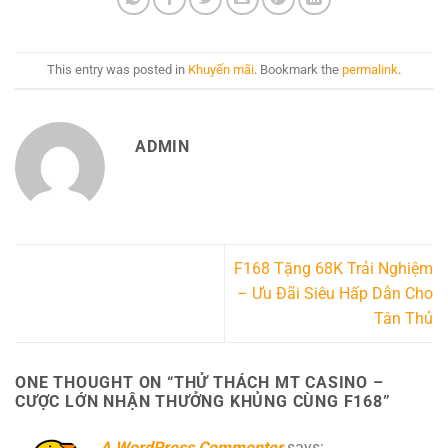
This entry was posted in
Khuyến mãi
. Bookmark the
permalink
.
ADMIN
F168 Tặng 68K Trải Nghiệm
– Ưu Đãi Siêu Hấp Dẫn Cho
Tân Thủ
ONE THOUGHT ON “
THỬ THÁCH MT CASINO –
CƯỢC LỚN NHẬN THƯỞNG KHỦNG CÙNG F168
”
A WordPress Commenter
says: