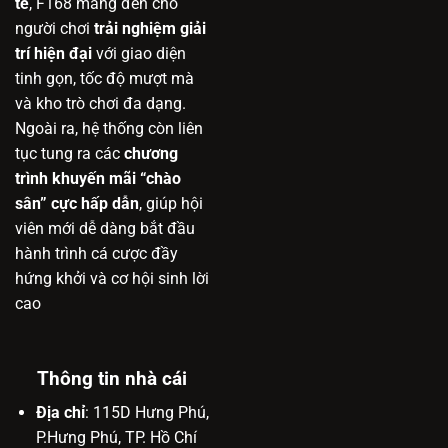
tế
, F168 mang đến cho
người chơi
trải nghiệm giải
trí hiện đại
với giao diện
tinh gọn, tốc độ mượt mà
và kho trò chơi đa dạng.
Ngoài ra, hệ thống còn liên
tục tung ra các
chương
trình khuyến mãi “chào
sân” cực hấp dẫn
, giúp hội
viên mới dễ dàng bắt đầu
hành trình cá cược đầy
hứng khởi và cơ hội sinh lời
cao
Thông tin nhà cái
Địa chỉ
: 115D Hưng Phú,
P.Hưng Phú, TP. Hồ Chí