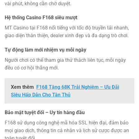
vài phút, không cần chờ duyệt.
Hệ thống Casino F168 siêu mượt
MT Casino tại F168 nổi tiếng với tốc độ truyền tải nhanh,
giao diện thân thiện, dealer xinh đẹp và đa dạng trò chơi.
Tự động làm mới nhiệm vụ mỗi ngày
Người chơi có thể tham gia thử thách liên tục, mỗi ngày
đều có cơ hội thắng mới.
Xem thêm
F168 Tặng 68K Trải Nghiệm – Ưu Đãi
Siêu Hấp Dẫn Cho Tân Thủ
Bảo mật tuyệt đối – Uy tín hàng đầu
F168 sử dụng công nghệ mã hóa SSL hiện đại, đảm bảo
mọi giao dịch, thông tin cá nhân và lịch sử cược được an
toàn tuyệt đối.